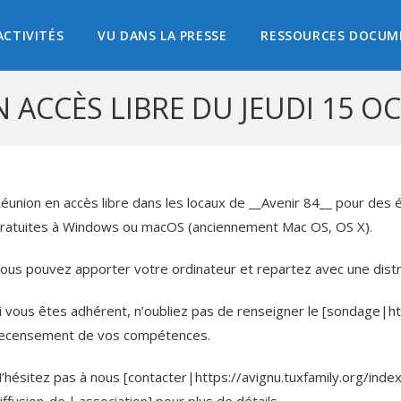
ACTIVITÉS
VU DANS LA PRESSE
RESSOURCES DOCUM
 ACCÈS LIBRE DU JEUDI 15 O
éunion en accès libre dans les locaux de __Avenir 84__ pour des é
ratuites à Windows ou macOS (anciennement Mac OS, OS X).
ous pouvez apporter votre ordinateur et repartez avec une distrib
i vous êtes adhérent, n’oubliez pas de renseigner le [sondage|
ecensement de vos compétences.
’hésitez pas à nous [contacter|https://avignu.tuxfamily.org/inde