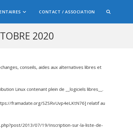
ENTAIRES
CONTACT / ASSOCIATION
CTOBRE 2020
changes, conseils, aides aux alternatives libres et
ution Linux contenant plein de __logiciels libres__.
https://framadate.org/SZSRvUvp4eLKtN76] relatif au
x.php?post/2013/07/19/Inscription-sur-la-liste-de-