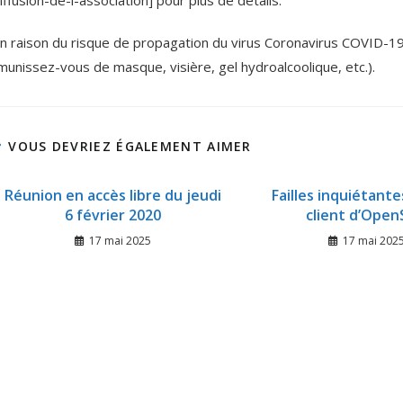
iffusion-de-l-association] pour plus de détails.
n raison du risque de propagation du virus Coronavirus COVID-19
munissez-vous de masque, visière, gel hydroalcoolique, etc.).
VOUS DEVRIEZ ÉGALEMENT AIMER
Réunion en accès libre du jeudi
Failles inquiétante
6 février 2020
client d’Ope
17 mai 2025
17 mai 202