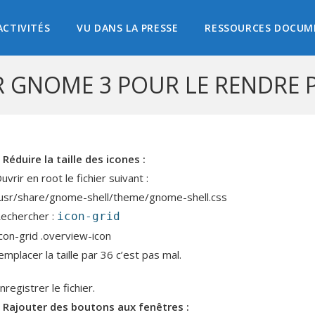
ACTIVITÉS
VU DANS LA PRESSE
RESSOURCES DOCUM
 GNOME 3 POUR LE RENDRE P
 Réduire la taille des icones :
uvrir en root le fichier suivant :
usr/share/gnome-shell/theme/gnome-shell.css
echercher :
icon-grid
icon-grid .overview-icon
emplacer la taille par 36 c’est pas mal.
nregistrer le fichier.
 Rajouter des boutons aux fenêtres :