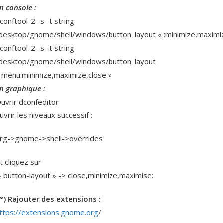
n console :
conftool-2 -s -t string
desktop/gnome/shell/windows/button_layout « :minimize,maximiz
conftool-2 -s -t string
desktop/gnome/shell/windows/button_layout
 menu:minimize,maximize,close »
n graphique :
uvrir dconfeditor
uvrir les niveaux successif :
rg->gnome->shell->overrides
t cliquez sur
 button-layout » -> close,minimize,maximise:
°) Rajouter des extensions :
ttps://extensions.gnome.org
/