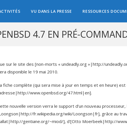
ACTIVITÉS
VU DANS LA PRESSE
RESSOURCES DOCUM
ENBSD 4.7 EN PRÉ-COMMAND
ue sur le site des [non-morts « undeadly.org »|http://undeadly.o
era disponible le 19 mai 2010.
a fiche complète (qui sera mise à jour en temps et en heure) est 
adresse|http://www.openbsd.org/47.html|en].
ette nouvelle version verra le support d’un nouveau processeur, 
Loongson|http://fr.wikipedia.org/wiki/Loongson|fr], grâce au trav
allat|http://gentiane.org/~miod/], d'[Otto Moerbeek|http://www.dr