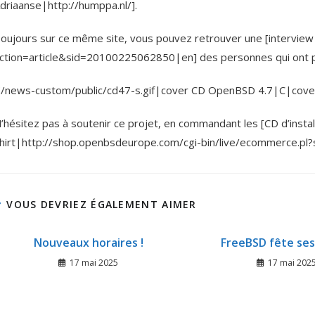
driaanse|http://humppa.nl/].
oujours sur ce même site, vous pouvez retrouver une [interview
ction=article&sid=20100225062850|en] des personnes qui ont p
(/news-custom/public/cd47-s.gif|cover CD OpenBSD 4.7|C|cove
’hésitez pas à soutenir ce projet, en commandant les [CD d’install
hirt|http://shop.openbsdeurope.com/cgi-bin/live/ecommerce.
VOUS DEVRIEZ ÉGALEMENT AIMER
Nouveaux horaires !
FreeBSD fête ses
17 mai 2025
17 mai 202