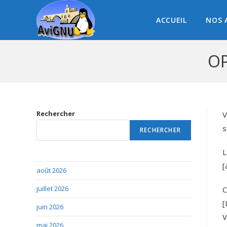
ACCUEIL
NOS 
OP
Rechercher
V
s
RECHERCHER
L
[
août 2026
juillet 2026
C
[
juin 2026
V
mai 2026