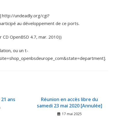
|http://undeadly.org/cgi?
articipé au développement de ce ports.
r CD OpenBSD 4.7, mar. 2010))
ation, ou un t-
pl?site=shop_openbsdeurope_com&state=department].
 21 ans
Réunion en accès libre du
samedi 23 mai 2020 [Annulée]
5
17 mai 2025