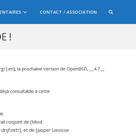
ENTAIRES
CONTACT / ASSOCIATION
E !
rg/|en], la prochaine version de OpenBSD, __4.7__
déjà consultable à cette
le
ail conjoint de [Miod
ijf.net/], et de [Jasper Lievisse