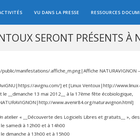
ACTIVITÉS
VU DANS LA PRESSE
RESSOURCES DOCUM
ENTOUX SERONT PRÉSENTS À
(/public/manifestations/.affiche_m.png|Affiche NATURAVIGNON 
AviGNU|https://avignu.com/] et [Linux Ventoux|http://www.linux
t le __dimanche 13 mai 2012__ à la 17ème fête écobiologique,
NATURAVIGNON|http://www.avenir84.org/naturavignon.html]
n atelier « __Découverte des Logiciels Libres et gratuits__ », de
 le samedi à 12h00 et à 14h00
 le dimanche à 13h00 et à 15h00