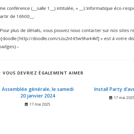
ne conférence (__salle 1__) intitulée, « __L’informatique éco-respo
artir de 16h00__.
Pour plus de détails, vous pouvez nous contacter sur nos sites re
[doodle|http://doodle.com/szu2nt45w9ha44kf] » est à votre disp
badges).–
VOUS DEVRIEZ ÉGALEMENT AIMER
Assemblée générale, le samedi
Install Party d’av
20 janvier 2024
17 mai 202
17 mai 2025