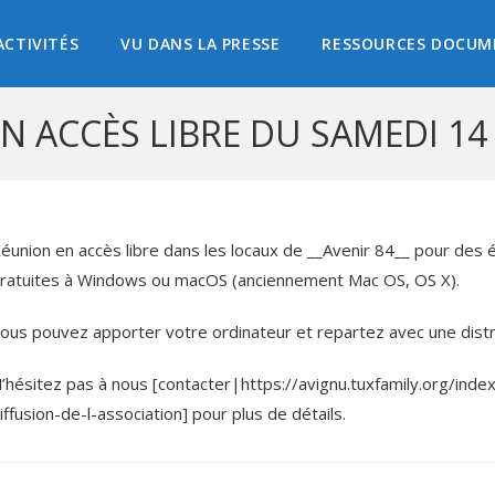
ACTIVITÉS
VU DANS LA PRESSE
RESSOURCES DOCUM
N ACCÈS LIBRE DU SAMEDI 14
éunion en accès libre dans les locaux de __Avenir 84__ pour des é
ratuites à Windows ou macOS (anciennement Mac OS, OS X).
ous pouvez apporter votre ordinateur et repartez avec une distrib
’hésitez pas à nous [contacter|https://avignu.tuxfamily.org/inde
iffusion-de-l-association] pour plus de détails.