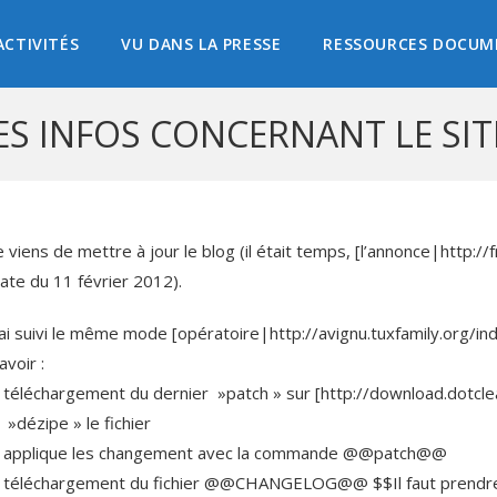
ACTIVITÉS
VU DANS LA PRESSE
RESSOURCES DOCUM
S INFOS CONCERNANT LE SIT
e viens de mettre à jour le blog (il était temps, [l’annonce|http:
ate du 11 février 2012).
’ai suivi le même mode [opératoire|http://avignu.tuxfamily.org
avoir :
 téléchargement du dernier »patch » sur [http://download.dotcle
 »dézipe » le fichier
 applique les changement avec la commande @@patch@@
 téléchargement du fichier @@CHANGELOG@@ $$Il faut prendre l