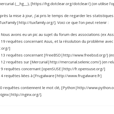
ercurial (__hg__), [https://hg.dotclear.org/dotclear/] (on util
près la mise à jour, j’ai pris le temps de regarder les statistiqu
TuxFamily|http://tuxfamily.org/]. Voici ce que l’on peut retenir :
 Nous avons eu un pic au sujet du forum des associations (ex Ass
 19 requêtes concernant Asus, et la résolution du problème avec
r.org/]
 13 requêtes concernant [FreeBSD|http://www.freebsd.org/] (insta
 12 requêtes sur [Mercurial|http://mercurial.selenic.com/] (en re
 9 requêtes concernant [openSUSE|http://fr.opensuse.org/]
 4 requêtes liées à [Frugalware|http://www.frugalware.fr]
0 requêtes contiennent le mot clé, [Python|http://www.python.org
Nginx|http://nginx.org/].