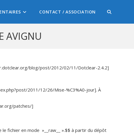
ENTAIRES
CONTACT / ASSOCIATION
E AVIGNU
//fr.dotclear.org/blog/post/2012/02/11/Dotclear-2.4.2]
/index.php?post/2011/12/26/Mise-%C3%A0-jour]. À
ar.org/patches/]
e fichier en mode »__raw__ ».$$ à partir du dépôt