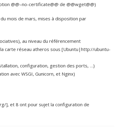
ise l’option @@–no-certificate@@ de @@wget@@)
es du mois de mars, mises à disposition par
ociatives), au niveau du référencement
 la carte réseau atheros sous [Ubuntu|http://ubuntu-
llation, configuration, gestion des ports, …)
lation avec WSGI, Gunicorn, et Nginx)
/], et 8 ont pour sujet la configuration de