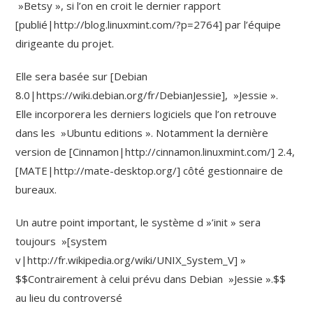
»Betsy », si l’on en croit le dernier rapport
[publié|http://blog.linuxmint.com/?p=2764] par l’équipe
dirigeante du projet.
Elle sera basée sur [Debian
8.0|https://wiki.debian.org/fr/DebianJessie], »Jessie ».
Elle incorporera les derniers logiciels que l’on retrouve
dans les »Ubuntu editions ». Notamment la dernière
version de [Cinnamon|http://cinnamon.linuxmint.com/] 2.4,
[MATE|http://mate-desktop.org/] côté gestionnaire de
bureaux.
Un autre point important, le système d »’init » sera
toujours »[system
v|http://fr.wikipedia.org/wiki/UNIX_System_V] »
$$Contrairement à celui prévu dans Debian »Jessie ».$$
au lieu du controversé