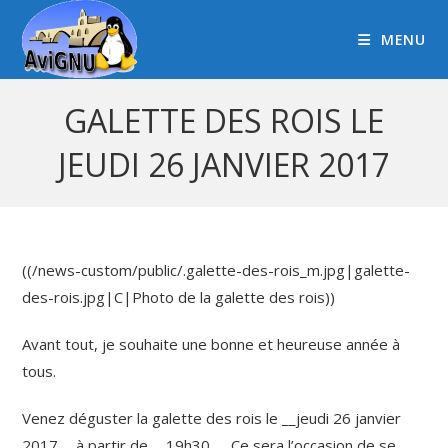
MENU
GALETTE DES ROIS LE
JEUDI 26 JANVIER 2017
((/news-custom/public/.galette-des-rois_m.jpg|galette-
des-rois.jpg|C|Photo de la galette des rois))
Avant tout, je souhaite une bonne et heureuse année à
tous.
Venez déguster la galette des rois le __jeudi 26 janvier
2017__ à partir de __19h30__. Ce sera l’occasion de se