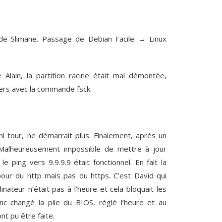
r de Slimane. Passage de Debian Facile → Linux
Alain, la partition racine était mal démontée,
ers avec la commande fsck.
ni tour, ne démarrait plus. Finalement, après un
 Malheureusement impossible de mettre à jour
 le ping vers 9.9.9.9 était fonctionnel. En fait la
 pour du http mais pas du https. C’est David qui
dinateur n’était pas à l’heure et cela bloquait les
c changé la pile du BIOS, réglé l’heure et au
t pu être faite.