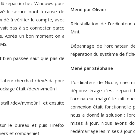
a dû repartir chez Windows pour
Mené par Olivier
ivé le secure boot à cause de
dé à vérifier le compte, avec
Réinstallation de l’ordinateu
ivait pas à se connecter parce
Mint.
sse. Après un bon moment on a
SMS.
Dépannage de l’ordinateur de 
réparation du système de fichi
’est bien passée sauf que pas de
Mené par Stéphane
allateur cherchait /dev/sda pour
L’ordinateur de Nicole, une mi
stockage était /dev/nvme0n1.
dépoussiérage c’est reparti.
l’ordinateur malgré le fait que
nstall /dev/nvme0n1 et ensuite
connexion était fonctionnelle
nous a donné la solution : l’or
mises à jour. Nous avons don
sur le bureau et puis Firefox
redémarrage les mises à jour on
 tiers et compagnie)