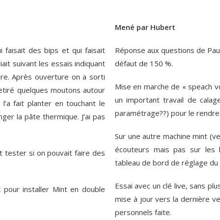
Mené par Hubert
faisait des bips et qui faisait
Réponse aux questions de Paul
ait suivant les essais indiquant
défaut de 150 %.
re. Après ouverture on a sorti
Mise en marche de « speach voi
retiré quelques moutons autour
un important travail de calag
l’a fait planter en touchant le
paramétrage??) pour le rendre 
nger la pâte thermique. J’ai pas
Sur une autre machine mint (v
écouteurs mais pas sur les h
t tester si on pouvait faire des
tableau de bord de réglage du 
Essai avec un clé live, sans plu
 pour installer Mint en double
mise à jour vers la dernière ve
personnels faite.