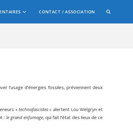
ENTAIRES
CONTACT / ASSOCIATION
raver l’usage d’énergies fossiles, préviennent deux
preneurs
«
technofascistes
»
alertent Lou Welgryn et
IA
: le grand enfumage
, qui fait l’état des lieux de ce