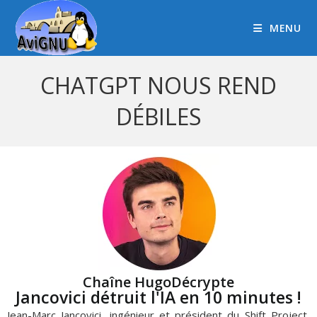
MENU
CHATGPT NOUS REND
DÉBILES
Chaîne HugoDécrypte
Jancovici détruit l'IA en 10 minutes !
Jean-Marc Jancovici, ingénieur et président du Shift Project,