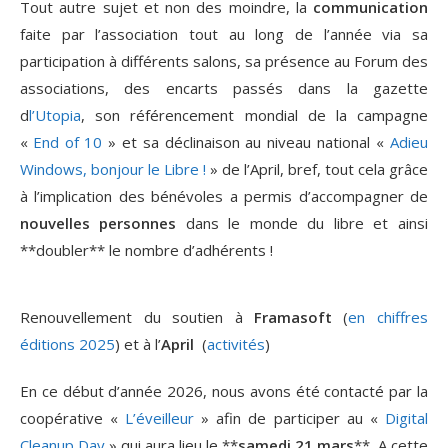
Tout autre sujet et non des moindre, la
communication
faite par l’association tout au long de l’année via sa
participation à différents salons, sa présence au Forum des
associations, des encarts passés dans la gazette
d
l’Utopia
, son référencement mondial de la campagne
«
End of 10
» et sa déclinaison au niveau national «
Adieu
Windows, bonjour le Libre !
» de l’April, bref, tout cela grâce
à l’implication des bénévoles a permis d’accompagner de
nouvelles personnes
dans le monde du libre et ainsi
**doubler** le nombre d’adhérents !
Renouvellement du soutien à
Framasoft
(
en chiffres
éditions 2025
) et à l’
April
(
activités
)
En ce début d’année 2026, nous avons été contacté par la
coopérative «
L’éveilleur
» afin de participer au «
Digital
Cleanup Day
» qui aura lieu le **
samedi 21 mars
**. A cette