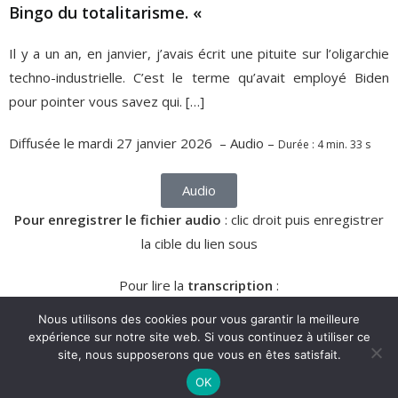
Bingo du totalitarisme. «
Il y a un an, en janvier, j’avais écrit une pituite sur l’oligarchie
techno-industrielle. C’est le terme qu’avait employé Biden
pour pointer vous savez qui. […]
Diffusée le mardi 27 janvier 2026 – Audio –
Durée : 4 min. 33 s
Audio
Pour enregistrer
le fichier audio
: clic droit puis enregistrer
la cible du lien sous
Pour lire la
transcription
:
Nous utilisons des cookies pour vous garantir la meilleure
Texte
expérience sur notre site web. Si vous continuez à utiliser ce
site, nous supposerons que vous en êtes satisfait.
AVIGNU.COM © COPYRIGHT 2026 | RÉALISATION
OK
CDENIS.COM