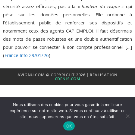
sécurité assez efficaces, pas à la «
hauteur du risque
» qui
pèse sur les données personnelles. Elle ordonne à
l’établissement public de renforcer ses dispositifs et
notamment ceux des agents CAP EMPLOI. Il faut désormais
des mots de passe robustes et une double authentification
pour pouvoir se connecter à son compte professionnel. […]
(
France Info 29/01/26
)
AVIGNU.COM © COPYRIGHT 2026 | RÉALISATION
CDENIS.COM
Nous utilisons des cookies pour vous garantir la meilleure
expérience sur notre site web. Si vous continuez à utiliser ce
site, nous supposerons que vous en êtes satisfait.
OK