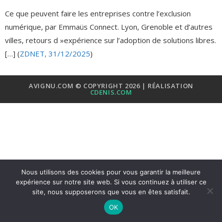
Ce que peuvent faire les entreprises contre l’exclusion
numérique, par Emmaüs Connect. Lyon, Grenoble et d’autres
villes, retours d »expérience sur l’adoption de solutions libres.
[…] (
ZDNET, 31/12/2025
)
AVIGNU.COM © COPYRIGHT 2026 | RÉALISATION
CDENIS.COM
Nous utilisons des cookies pour vous garantir la meilleure
expérience sur notre site web. Si vous continuez à utiliser ce
site, nous supposerons que vous en êtes satisfait.
OK