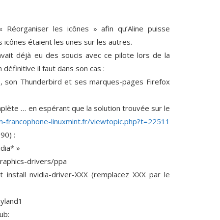
« Réorganiser les icônes » afin qu’Aline puisse
 icônes étaient les unes sur les autres.
 avait déjà eu des soucis avec ce pilote lors de la
définitive il faut dans son cas :
, son Thunderbird et ses marques-pages Firefox
omplète … en espérant que la solution trouvée sur le
m-francophone-linuxmint.fr/viewtopic.php?t=22511
90) :
dia* »
raphics-drivers/ppa
install nvidia-driver-XXX (remplacez XXX par le
ayland1
ub: