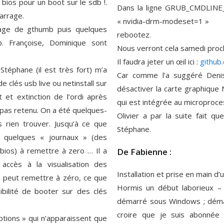
bios pour un boot sur le sdb !.
Dans la ligne GRUB_CMDLINE_
arrage.
« nvidia-drm-modeset=1 »
trage de gthumb puis quelques
rebootez.
. Françoise, Dominique sont
Nous verront cela samedi proch
Il faudra jeter un œil ici :
github
Stéphane (il est très fort) m’a
Car comme l’a suggéré Denis,
clés usb live ou netinstall sur
désactiver la carte graphique N
et extinction de l’ordi après
qui est intégrée au microproces
 pas retenu. On a été quelques-
Olivier a par la suite fait q
 rien trouver. Jusqu’à ce que
Stéphane.
as quelques « journaux » (des
ios) à remettre à zero … Il a
De Fabienne :
 accès à la visualisation des
Installation et prise en main d’
n peut remettre à zéro, ce que
Hormis un début laborieux – éc
ibilité de booter sur des clés
démarré sous Windows ; démarra
croire que je suis abonnée 
ptions » qui n’apparaissent que