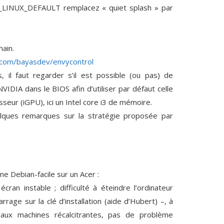
LINUX_DEFAULT remplacez « quiet splash » par
ain.
.com/bayasdev/envycontrol
 il faut regarder s’il est possible (ou pas) de
VIDIA dans le BIOS afin d’utiliser par défaut celle
seur (iGPU), ici un Intel core i3 de mémoire.
uelques remarques sur la stratégie proposée par
une Debian-facile sur un Acer :
ran instable ; difficulté à éteindre l’ordinateur
ge sur la clé d’installation (aide d’Hubert) –, à
aux machines récalcitrantes, pas de problème