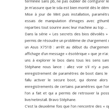
terminée sans pb, ne pas oublier de configurer le 
Je m’assure que le sda est bien monté dès le dém
Mise à jour de Mint puis installation, paramé
essais de manipulation d’images avec gthumb
reparties tout sourire avec leur machine au top …
Dans la série « Les secrets des bios dévoilés » 
permis de résoudre un problème de chargement de 
un Asus X751B : arrêt au début du chargement 
affichage d’un message « ésotérique » que je n’ai
uns à explorer le bios dans tous les sens sans
Stéphane nous lance : allez voir s’il n’y a p
enregistrement de paramètres de boot dans le b
fallu activer le secure boot, qui donne alors
enregistrements de certains paramètres que l’o
l’on a fait et qui a permis de retrouver la poss
live/netinstall. Bravo Stéphane.
C’est la deuxième fois que l’on rencontre des « o