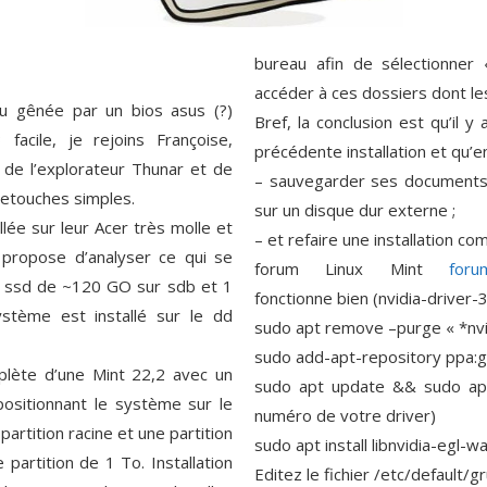
bureau afin de sélectionner 
accéder à ces dossiers dont les
u gênée par un bios asus (?)
Bref, la conclusion est qu’il y
3 facile, je rejoins Françoise,
précédente installation et qu’en 
 de l’explorateur Thunar et de
– sauvegarder ses documents
retouches simples.
sur un disque dur externe ;
lée sur leur Acer très molle et
– et refaire une installation c
 propose d’analyser ce qui se
forum Linux Mint
foru
(1 ssd de ~120 GO sur sdb et 1
fonctionne bien (nvidia-driver-3
tème est installé sur le dd
sudo apt remove –purge « *nvi
sudo add-apt-repository ppa:g
mplète d’une Mint 22,2 avec un
sudo apt update && sudo apt 
ositionnant le système sur le
numéro de votre driver)
partition racine et une partition
sudo apt install libnvidia-egl-w
artition de 1 To. Installation
Editez le fichier /etc/default/gr