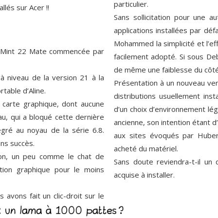
particulier.
llés sur Acer !!
Sans sollicitation pour une au
applications installées par déf
Mohammed la simplicité et l’ef
inux Mint 22 Mate commencée par
facilement adopté. Si sous Debia
de même une faiblesse du côté 
à niveau de la version 21 à la
Présentation à un nouveau venu
rtable d’Aline.
distributions usuellement inst
a carte graphique, dont aucune
d’un choix d’environnement lég
au, qui a bloqué cette dernière
ancienne, son intention étant d
égré au noyau de la série 6.8.
aux sites évoqués par Hubert,
ans succès.
acheté du matériel.
ation, un peu comme le chat de
Sans doute reviendra-t-il u
tion graphique pour le moins
acquise à installer.
 avons fait un clic-droit sur le